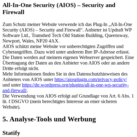
All-In-One Security (AIOS) – Security and
Firewall
Zum Schutz meiner Website verwende ich das Plug-In „All-In-One
Security (AIOS) – Security and Firewall“. Anbieter ist Updraft WP
Software Ltd., Tramshed Tech Old Station Building, Queensway,
Newport, Wales, NP20 4AX.
AIOS schützt meine Website vor unberechtigten Zugriffen und
Cyberangriffen. Dazu wird unter anderem Ihre IP-Adresse erfasst.
Die Daten werden auf meinem eigenen Webserver gespeichert. Eine
Übertragung der Daten an den Anbieter von AIOS oder an andere
Dritte erfolgt nicht.
Mehr Informationen finden Sie in den Datenschutzhinweisen des
Anbieters von AIOS unter
https://aiosplugin.com/privacy-policy/
und unter
https://de.wordpress.org/plugins/all-in-one-wp-security-
and-firewall/
.
Die Verwendung von AIOS erfolgt auf Grundlage von Art. 6 Abs. 1
lit. f DSGVO (mein berechtigtes Interesse an einer sicheren
Website).
5. Analyse-Tools und Werbung
Statify