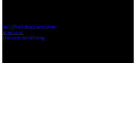
Aktuelle Infos findet ihr auf Instagram/Facebook.
Anmeldung zum Newsletter über die Mailadresse.
Kontakt
mail@buchdruckkunst.com
Impressum
Datenschutzerklärung
Copyright © 2026 - BuchDruckKunst