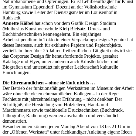
Naturphänomene und Opferungen. Er ist Lehrbeauftragter für Kunst
im Gymnasium Eppendorf, Dozent an der Volkshochschule
Hamburg sowie Leiter der Dienstagsmaler im Louisenhof in
Rahlstedt.
Annette Kölbel
hat schon vor dem Grafik-Design Studium
(Muthesius Kunsthochschule Kiel) Bleisatz, Druck- und
Buchbindetechniken kennengelernt. Ein einjähriges
Arbeitsstipendium in Tokio in einer Verpackungsdesign-Agentur hat
dieses Interesse, auch für exklusive Papiere und Papierobjekte,
vertieft. In ihrer über 25 Jahren freiberuflichen Tätigkeit entwirft sie
das Corporate Design für herausfordernde Projekte, gestaltet
Kataloge und Flyer, unter anderem auch Künstlerbücher und
Biografien und unterstützt mit großer Leidenschaft kulturelle
Einrichtungen.
Die Ehrenamtlichen – ohne sie läuft nichts …
Der Betrieb der funktionsfähigen Werkstätten im Museum der Arbeit
wäre ohne die vielen ehrenamtlichen Kollegen – in der Regel
Fachleute mit jahrzehntelanger Erfahrung – nicht denkbar. Der
Schriftguß, die Herstellung von Holzlettern, Hand- und
Maschinensatz sowie traditionelle Drucktechniken (Buchdruck,
Lithografie, Radierung) werden anschaulich und verständlich
demonstriert.
Besucher:innen können jeden Montag Abend von 18 bis 21 Uhr in
der „Offenen Werkstatt“ unter fachkundiger Anleitung eigene Ideen