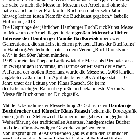
sie gäbe es nicht die Messe im Museum der Arbeit und ohne sie
hätte es auch auf der Frankfurter Buchmesse über zehn Jahre
hinweg keinen festen Platz für die Buchkunst gegeben.“ Isabelle
Hoffmann, 2013
Die Ursprünge der jährlichen Hamburger BuchDruckKunst-Messe
im Museum der Arbeit liegen in dem
großen leidenschaftlichen
Interesse der Hamburger Familie Bartkowiak
über zwei
Generationen, die zunächst in einem privaten „Haus der Buchkunst“
in Hamburg-Winterhude später in dem Verein „BuchDruckKunst
e.V.“ in den 90er Jahren mündete.
1999 startete das Ehepaar Bartkowiak die Messe als Biennale, also
im zweijährigen Rhythmus, im Barmbeker Museum der Arbeit.
Aufgrund der großen Resonanz wurde die Messe seit 2006 jährlich
angeboten. 2025 fand im April die bereits 20. Auflage statt – 10
Jahre unter der Leitung von Klaus Raasch. Sie ist im
deutschsprachigen Raum die größte und bekannteste Verkaufs-
Messe für Buchkunst und Druckgrafik.
Mit der Übernahme der Messeleitung 2015 durch den
Hamburger
Buchdrucker und Künstler Klaus Raasch
bekam die Druckgrafik
einen größeren Stellenwert. Darüberhinaus gab es eine geglückte
Weiterführung des traditionellen Ansatzes, handgemachte Bücher
und die dafür notwendigen Gewerke zu präsentieren.
Von ursprünglich 50 Ausstellenden gab es durch den räumlichen
Wechsel von der
„Neuen Fabrik“
in die
„Alte Fabrik“ des