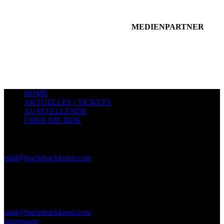
MEDIENPARTNER
HOME
AKTUELLES / TICKETS
AUSSTELLENDE
ÜBER DIE BDK
Pressematerial
(Logo- und Bilddateien) kann angefordert werden unter
mail@buchdruckkunst.com
Aktuelle Infos findet ihr auf Instagram/Facebook.
Anmeldung zum Newsletter über die Mailadresse.
Kontakt
mail@buchdruckkunst.com
Impressum